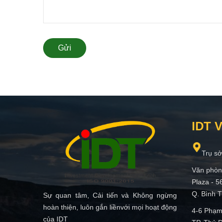
Gửi
IDT 
Trụ sở
Văn phòn
Plaza - 5
Q. Bình T
Sự quan tâm, Cải tiến và Không ngừng
hoàn thiện, luôn gắn liềnvới mọi hoạt động
4-6 Phạm
của IDT