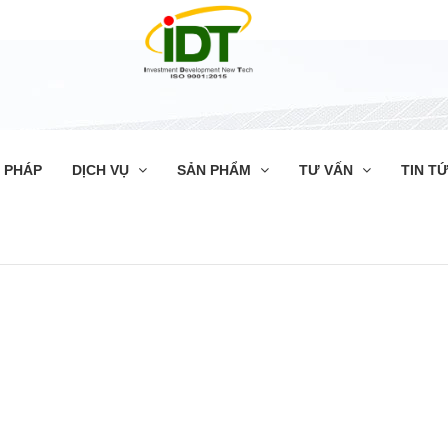
I PHÁP
DỊCH VỤ
SẢN PHẨM
TƯ VẤN
TIN T