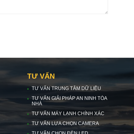
TƯ VẤN
TƯ VẤN TRUNG TÂM DỮ LIỆU
TƯ VẤN GIẢI PHÁP AN NINH TÒA
NHÀ
TƯ VẤN MÁY LẠNH CHÍNH XÁC
TƯ VẤN LỰA CHỌN CAMERA
TƯ VẤN CHỌN ĐÈN LED