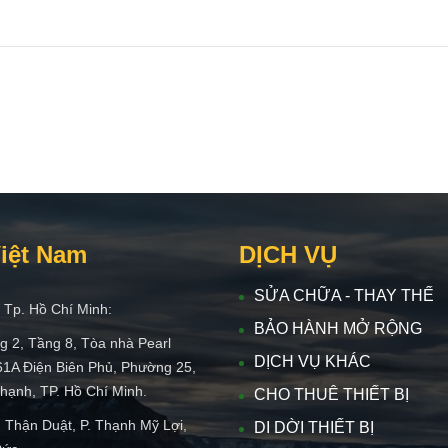
Việt Nam
DỊCH VỤ
SỬA CHỮA - THAY THẾ
 Tp. Hồ Chí Minh:
BẢO HÀNH MỞ RỘNG
g 2, Tầng 8, Tòa nhà Pearl
DỊCH VỤ KHÁC
61A Điện Biên Phủ, Phường 25,
hạnh, TP. Hồ Chí Minh.
CHO THUÊ THIẾT BỊ
 Thận Duật, P. Thạnh Mỹ Lợi,
DI DỜI THIẾT BỊ