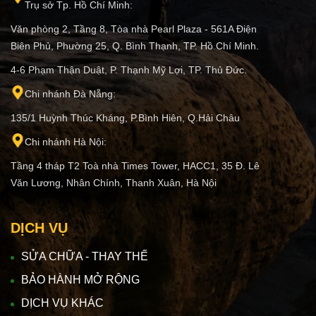
Trụ sở Tp. Hồ Chí Minh:
Văn phòng 2, Tầng 8, Tòa nhà Pearl Plaza - 561A Điện
Biên Phủ, Phường 25, Q. Bình Thạnh, TP. Hồ Chí Minh.
4-6 Phạm Thận Duật, P. Thạnh Mỹ Lợi, TP. Thủ Đức.
Chi nhánh Đà Nẵng:
135/1 Huỳnh Thúc Kháng, P.Bình Hiên, Q.Hải Châu
Chi nhánh Hà Nội:
Tầng 4 tháp T2 Toà nhà Times Tower, HACC1, 35 Đ. Lê
Văn Lương, Nhân Chính, Thanh Xuân, Hà Nội
DỊCH VỤ
SỬA CHỮA - THAY THẾ
BẢO HÀNH MỞ RỘNG
DỊCH VỤ KHÁC