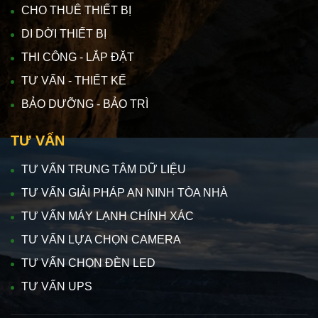
CHO THUÊ THIẾT BỊ
DI DỜI THIẾT BỊ
THI CÔNG - LẮP ĐẶT
TƯ VẤN - THIẾT KẾ
BẢO DƯỠNG - BẢO TRÌ
TƯ VẤN
TƯ VẤN TRUNG TÂM DỮ LIỆU
TƯ VẤN GIẢI PHÁP AN NINH TÒA NHÀ
TƯ VẤN MÁY LẠNH CHÍNH XÁC
TƯ VẤN LỰA CHỌN CAMERA
TƯ VẤN CHỌN ĐÈN LED
TƯ VẤN UPS