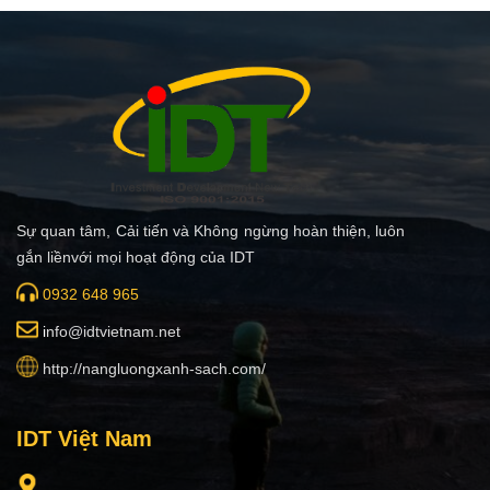
Sự quan tâm, Cải tiến và Không ngừng hoàn thiện, luôn
gắn liềnvới mọi hoạt động của IDT
0932 648 965
i
nfo@idtvietnam.net
http://nangluongxanh-sach.com/
IDT Việt Nam