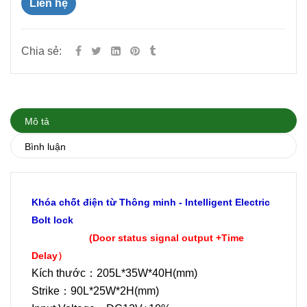
Liên hệ
Chia sẻ:
Mô tả
Bình luận
Khóa chốt điện từ Thông minh - Intelligent Electric
Bolt lock
(Door status signal output +Time
Delay）
Kích thước：205L*35W*40H(mm)
Strike：90L*25W*2H(mm)