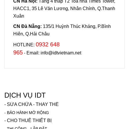
CN Hà Nội:
Tầng 4 tháp T2 Toà nhà Times Tower,
HACC1, 35 Lê Văn Lương, Nhân Chính, Q.Thanh
Xuân
CN Đà Nẵng:
135/1 Huỳnh Thúc Kháng, P.Bình
Hiên, Q.Hải Châu
0932 648
HOTLINE:
965
- Email: info@idtvietnam.net
DỊCH VỤ IDT
-
SỬA CHỮA - THAY THẾ
-
BẢO HÀNH MỞ RỘNG
-
CHO THUÊ THIẾT BỊ
-
THI CÔNG - LẮP ĐẶT