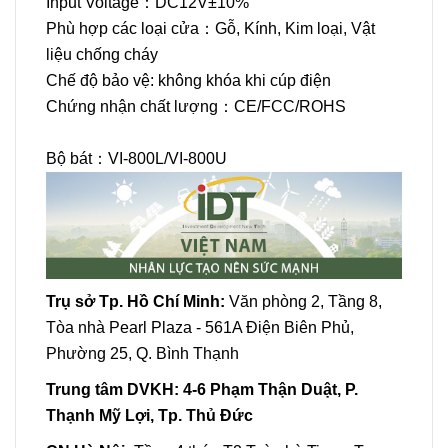
Input Voltage：DC12V±10%
Phù hợp các loại cửa：Gỗ, Kính, Kim loại, Vật
liệu chống cháy
Chế độ bảo vệ: không khóa khi cúp điện
Chứng nhận chất lượng：CE/FCC/ROHS
Bộ bát：VI-800L/VI-800U
Trụ sở Tp. Hồ Chí Minh:
Văn phòng 2, Tầng 8,
Tòa nhà Pearl Plaza - 561A Điện Biên Phủ,
Phường 25, Q. Bình Thạnh
Trung tâm DVKH:
4-6 Phạm Thận Duật, P.
Thạnh Mỹ Lợi, Tp. Thủ Đức