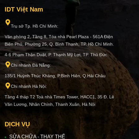
IDT Việt Nam
Trụ sở Tp. Hồ Chí Minh:
Văn phòng 2, Tầng 8, Tòa nhà Pearl Plaza - 561A Điện
Biên Phủ, Phường 25, Q. Bình Thạnh, TP. Hồ Chí Minh.
4-6 Phạm Thận Duật, P. Thạnh Mỹ Lợi, TP. Thủ Đức.
Chi nhánh Đà Nẵng:
135/1 Huỳnh Thúc Kháng, P.Bình Hiên, Q.Hải Châu
Chi nhánh Hà Nội:
Tầng 4 tháp T2 Toà nhà Times Tower, HACC1, 35 Đ. Lê
Văn Lương, Nhân Chính, Thanh Xuân, Hà Nội
DỊCH VỤ
SỬA CHỮA - THAY THẾ