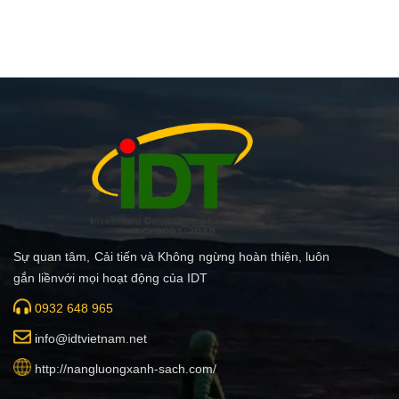
Sự quan tâm, Cải tiến và Không ngừng hoàn thiện, luôn
gắn liềnvới mọi hoạt động của IDT
0932 648 965
i
nfo@idtvietnam.net
http://nangluongxanh-sach.com/