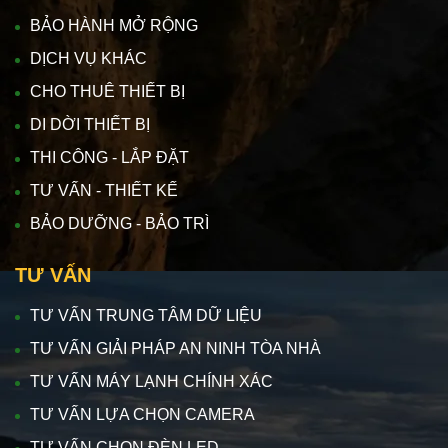
BẢO HÀNH MỞ RỘNG
DỊCH VỤ KHÁC
CHO THUÊ THIẾT BỊ
DI DỜI THIẾT BỊ
THI CÔNG - LẮP ĐẶT
TƯ VẤN - THIẾT KẾ
BẢO DƯỠNG - BẢO TRÌ
TƯ VẤN
TƯ VẤN TRUNG TÂM DỮ LIỆU
TƯ VẤN GIẢI PHÁP AN NINH TÒA NHÀ
TƯ VẤN MÁY LẠNH CHÍNH XÁC
TƯ VẤN LỰA CHỌN CAMERA
TƯ VẤN CHỌN ĐÈN LED