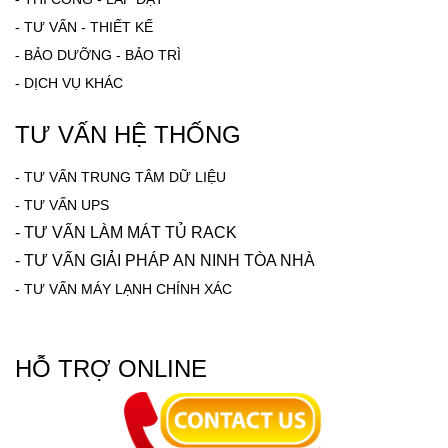
-
TƯ VẤN - THIẾT KẾ
-
BẢO DƯỠNG - BẢO TRÌ
-
DỊCH VỤ KHÁC
TƯ VẤN HỆ THỐNG
-
TƯ VẤN TRUNG TÂM DỮ LIỆU
- TƯ VẤN UPS
- TƯ VẤN LÀM MÁT TỦ RACK
-
TƯ VẤN GIẢI PHÁP AN NINH TÒA NHÀ
-
TƯ VẤN MÁY LẠNH CHÍNH XÁC
HỖ TRỢ ONLINE