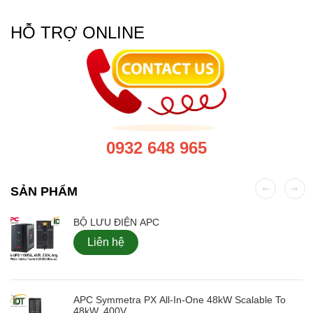
HỖ TRỢ ONLINE
0932 648 965
SẢN PHẨM
BỘ LƯU ĐIỆN APC
Liên hệ
APC Symmetra PX All-In-One 48kW Scalable To
48kW, 400V