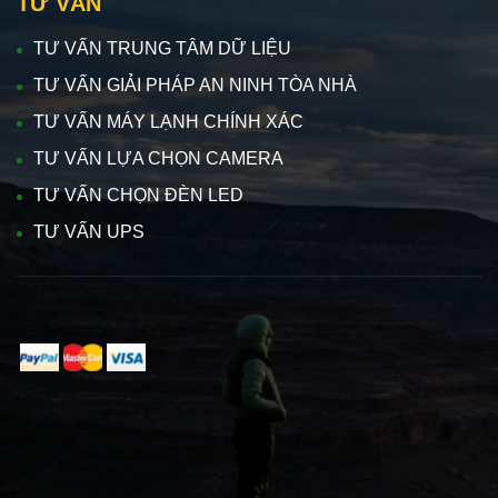
TƯ VẤN
TƯ VẤN TRUNG TÂM DỮ LIỆU
TƯ VẤN GIẢI PHÁP AN NINH TÒA NHÀ
TƯ VẤN MÁY LẠNH CHÍNH XÁC
TƯ VẤN LỰA CHỌN CAMERA
TƯ VẤN CHỌN ĐÈN LED
TƯ VẤN UPS