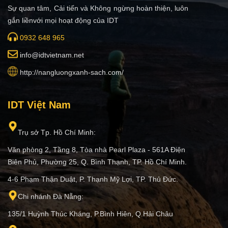
Sự quan tâm, Cải tiến và Không ngừng hoàn thiện, luôn
gắn liềnvới mọi hoạt động của IDT
0932 648 965
i
nfo@idtvietnam.net
http://nangluongxanh-sach.com/
IDT Việt Nam
Trụ sở Tp. Hồ Chí Minh:
Văn phòng 2, Tầng 8, Tòa nhà Pearl Plaza - 561A Điện
Biên Phủ, Phường 25, Q. Bình Thạnh, TP. Hồ Chí Minh.
4-6 Phạm Thận Duật, P. Thạnh Mỹ Lợi, TP. Thủ Đức.
Chi nhánh Đà Nẵng:
135/1 Huỳnh Thúc Kháng, P.Bình Hiên, Q.Hải Châu