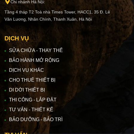
Chi nhánh Hà Nội:
Tầng 4 tháp T2 Toà nhà Times Tower, HACC1, 35 Đ. Lê
Văn Lương, Nhân Chính, Thanh Xuân, Hà Nội
DỊCH VỤ
SỬA CHỮA - THAY THẾ
BẢO HÀNH MỞ RỘNG
DỊCH VỤ KHÁC
CHO THUÊ THIẾT BỊ
DI DỜI THIẾT BỊ
THI CÔNG - LẮP ĐẶT
TƯ VẤN - THIẾT KẾ
BẢO DƯỠNG - BẢO TRÌ