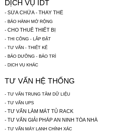
DỊCH VỤ IDT
-
SỬA CHỮA - THAY THẾ
-
BẢO HÀNH MỞ RỘNG
-
CHO THUÊ THIẾT BỊ
-
THI CÔNG - LẮP ĐẶT
-
TƯ VẤN - THIẾT KẾ
-
BẢO DƯỠNG - BẢO TRÌ
-
DỊCH VỤ KHÁC
TƯ VẤN HỆ THỐNG
-
TƯ VẤN TRUNG TÂM DỮ LIỆU
- TƯ VẤN UPS
- TƯ VẤN LÀM MÁT TỦ RACK
-
TƯ VẤN GIẢI PHÁP AN NINH TÒA NHÀ
-
TƯ VẤN MÁY LẠNH CHÍNH XÁC