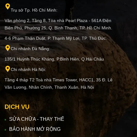
Trụ sở Tp. Hồ Chí Minh:
Văn phòng 2, Tầng 8, Tòa nhà Pearl Plaza - 561A Điện
Biên Phủ, Phường 25, Q. Bình Thạnh, TP. Hồ Chí Minh.
4-6 Phạm Thận Duật, P. Thạnh Mỹ Lợi, TP. Thủ Đức.
Chi nhánh Đà Nẵng:
135/1 Huỳnh Thúc Kháng, P.Bình Hiên, Q.Hải Châu
Chi nhánh Hà Nội:
Tầng 4 tháp T2 Toà nhà Times Tower, HACC1, 35 Đ. Lê
Văn Lương, Nhân Chính, Thanh Xuân, Hà Nội
DỊCH VỤ
SỬA CHỮA - THAY THẾ
BẢO HÀNH MỞ RỘNG