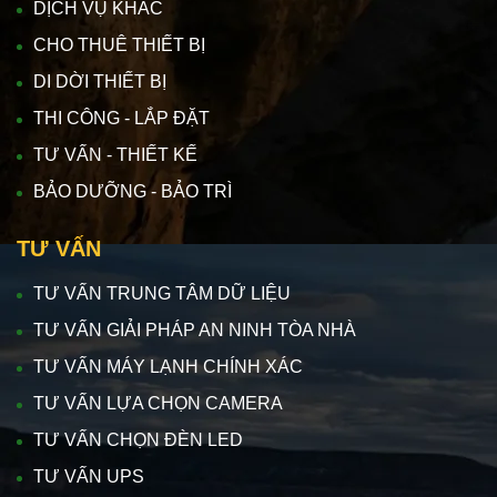
DỊCH VỤ KHÁC
CHO THUÊ THIẾT BỊ
DI DỜI THIẾT BỊ
THI CÔNG - LẮP ĐẶT
TƯ VẤN - THIẾT KẾ
BẢO DƯỠNG - BẢO TRÌ
TƯ VẤN
TƯ VẤN TRUNG TÂM DỮ LIỆU
TƯ VẤN GIẢI PHÁP AN NINH TÒA NHÀ
TƯ VẤN MÁY LẠNH CHÍNH XÁC
TƯ VẤN LỰA CHỌN CAMERA
TƯ VẤN CHỌN ĐÈN LED
TƯ VẤN UPS