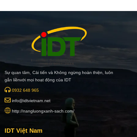
Sự quan tâm, Cải tiến và Không ngừng hoàn thiện, luôn
gắn liềnvới mọi hoạt động của IDT
0932 648 965
i
nfo@idtvietnam.net
http://nangluongxanh-sach.com/
IDT Việt Nam