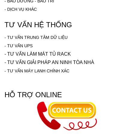
-
BẢO DƯỠNG - BẢO TRÌ
-
DỊCH VỤ KHÁC
TƯ VẤN HỆ THỐNG
-
TƯ VẤN TRUNG TÂM DỮ LIỆU
- TƯ VẤN UPS
- TƯ VẤN LÀM MÁT TỦ RACK
-
TƯ VẤN GIẢI PHÁP AN NINH TÒA NHÀ
-
TƯ VẤN MÁY LẠNH CHÍNH XÁC
HỖ TRỢ ONLINE