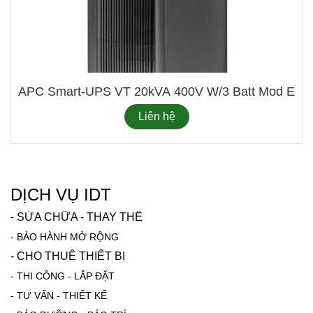
APC Smart-UPS VT 20kVA 400V W/3 Batt Mod Exp To 
Liên hệ
DỊCH VỤ IDT
-
SỬA CHỮA - THAY THẾ
-
BẢO HÀNH MỞ RỘNG
-
CHO THUÊ THIẾT BỊ
-
THI CÔNG - LẮP ĐẶT
-
TƯ VẤN - THIẾT KẾ