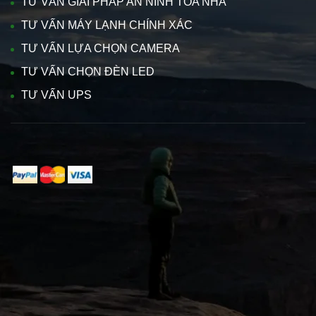
TƯ VẤN GIẢI PHÁP AN NINH TÒA NHÀ
TƯ VẤN MÁY LẠNH CHÍNH XÁC
TƯ VẤN LỰA CHỌN CAMERA
TƯ VẤN CHỌN ĐÈN LED
TƯ VẤN UPS