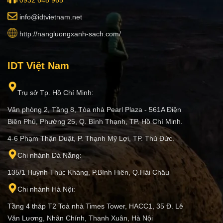
i
nfo@idtvietnam.net
http://nangluongxanh-sach.com/
IDT Việt Nam
Trụ sở Tp. Hồ Chí Minh:
Văn phòng 2, Tầng 8, Tòa nhà Pearl Plaza - 561A Điện
Biên Phủ, Phường 25, Q. Bình Thạnh, TP. Hồ Chí Minh.
4-6 Phạm Thận Duật, P. Thạnh Mỹ Lợi, TP. Thủ Đức.
Chi nhánh Đà Nẵng:
135/1 Huỳnh Thúc Kháng, P.Bình Hiên, Q.Hải Châu
Chi nhánh Hà Nội:
Tầng 4 tháp T2 Toà nhà Times Tower, HACC1, 35 Đ. Lê
Văn Lương, Nhân Chính, Thanh Xuân, Hà Nội