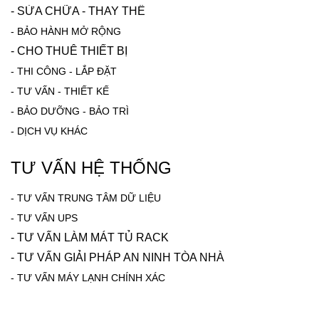
-
SỬA CHỮA - THAY THẾ
-
BẢO HÀNH MỞ RỘNG
-
CHO THUÊ THIẾT BỊ
-
THI CÔNG - LẮP ĐẶT
-
TƯ VẤN - THIẾT KẾ
-
BẢO DƯỠNG - BẢO TRÌ
-
DỊCH VỤ KHÁC
TƯ VẤN HỆ THỐNG
-
TƯ VẤN TRUNG TÂM DỮ LIỆU
- TƯ VẤN UPS
- TƯ VẤN LÀM MÁT TỦ RACK
-
TƯ VẤN GIẢI PHÁP AN NINH TÒA NHÀ
-
TƯ VẤN MÁY LẠNH CHÍNH XÁC