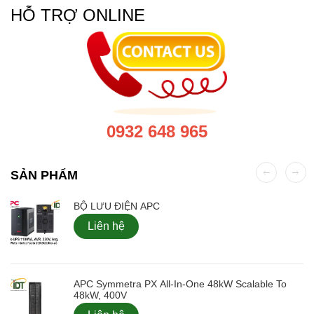
HỖ TRỢ ONLINE
0932 648 965
SẢN PHẨM
BỘ LƯU ĐIỆN APC
Liên hệ
APC Symmetra PX All-In-One 48kW Scalable To
48kW, 400V