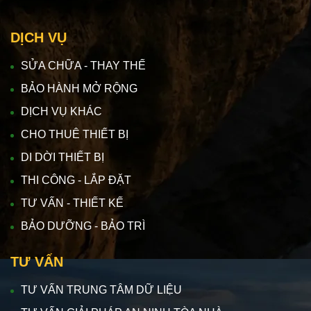
DỊCH VỤ
SỬA CHỮA - THAY THẾ
BẢO HÀNH MỞ RỘNG
DỊCH VỤ KHÁC
CHO THUÊ THIẾT BỊ
DI DỜI THIẾT BỊ
THI CÔNG - LẮP ĐẶT
TƯ VẤN - THIẾT KẾ
BẢO DƯỠNG - BẢO TRÌ
TƯ VẤN
TƯ VẤN TRUNG TÂM DỮ LIỆU