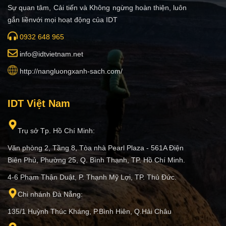
Sự quan tâm, Cải tiến và Không ngừng hoàn thiện, luôn
gắn liềnvới mọi hoạt động của IDT
0932 648 965
i
nfo@idtvietnam.net
http://nangluongxanh-sach.com/
IDT Việt Nam
Trụ sở Tp. Hồ Chí Minh:
Văn phòng 2, Tầng 8, Tòa nhà Pearl Plaza - 561A Điện
Biên Phủ, Phường 25, Q. Bình Thạnh, TP. Hồ Chí Minh.
4-6 Phạm Thận Duật, P. Thạnh Mỹ Lợi, TP. Thủ Đức.
Chi nhánh Đà Nẵng:
135/1 Huỳnh Thúc Kháng, P.Bình Hiên, Q.Hải Châu