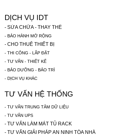
DỊCH VỤ IDT
-
SỬA CHỮA - THAY THẾ
-
BẢO HÀNH MỞ RỘNG
-
CHO THUÊ THIẾT BỊ
-
THI CÔNG - LẮP ĐẶT
-
TƯ VẤN - THIẾT KẾ
-
BẢO DƯỠNG - BẢO TRÌ
-
DỊCH VỤ KHÁC
TƯ VẤN HỆ THỐNG
-
TƯ VẤN TRUNG TÂM DỮ LIỆU
- TƯ VẤN UPS
- TƯ VẤN LÀM MÁT TỦ RACK
-
TƯ VẤN GIẢI PHÁP AN NINH TÒA NHÀ