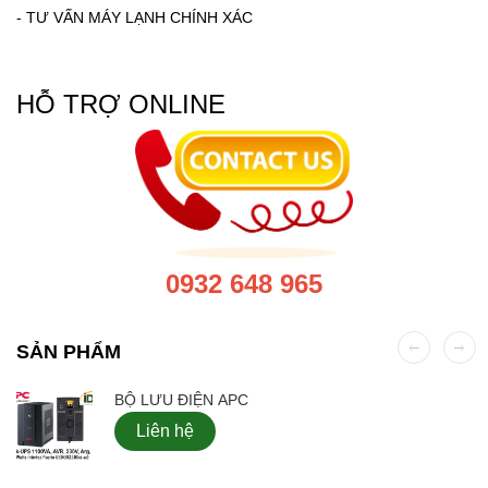
-
TƯ VẤN MÁY LẠNH CHÍNH XÁC
HỖ TRỢ ONLINE
0932 648 965
SẢN PHẨM
BỘ LƯU ĐIỆN APC
Liên hệ