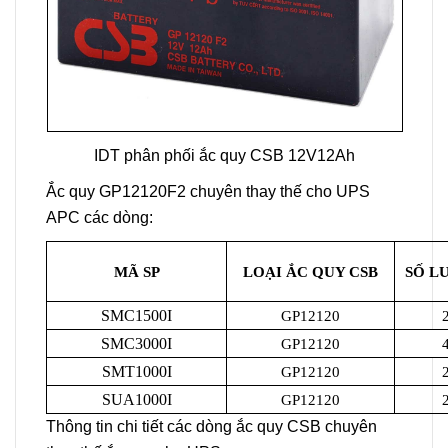
IDT phân phối ắc quy CSB 12V12Ah
Ắc quy GP12120F2 chuyên thay thế cho UPS
APC các dòng:
MÃ SP
LOẠI ẮC QUY CSB
SỐ L
SMC1500I
GP12120
SMC3000I
GP12120
SMT1000I
GP12120
SUA1000I
GP12120
Thông tin chi tiết các dòng ắc quy CSB chuyên