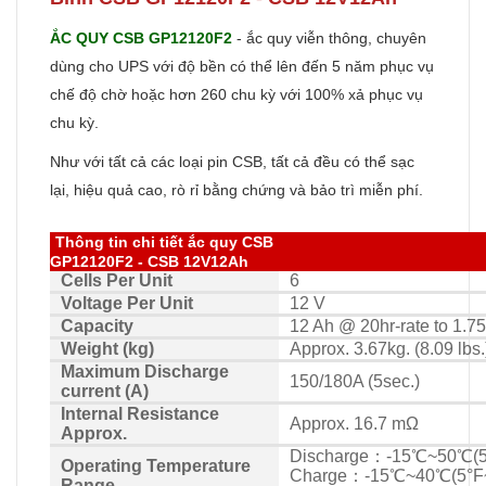
ẮC QUY CSB GP12120F2
- ắc quy viễn thông, chuyên
dùng cho UPS với độ bền có thể lên đến 5 năm phục vụ
chế độ chờ hoặc hơn 260 chu kỳ với 100% xả phục vụ
chu kỳ.
Như với tất cả các loại pin CSB, tất cả đều có thể sạc
lại, hiệu quả cao, rò rỉ bằng chứng và bảo trì miễn phí.
Thông tin chi tiết ắc quy CSB
GP12120F2 - CSB 12V12Ah
Cells Per Unit
6
Voltage Per Unit
12 V
Capacity
12 Ah @ 20hr-rate to 1.7
Weight (kg)
Approx. 3.67kg. (8.09 lbs.
Maximum Discharge
150/180A (5sec.)
current (A)
Internal Resistance
Approx. 16.7 mΩ
Approx.
Discharge：-15℃~50℃(5
Operating Temperature
Charge：-15℃~40℃(5°F
Range