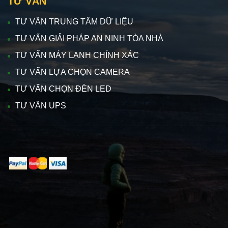
TƯ VẤN
TƯ VẤN TRUNG TÂM DỮ LIỆU
TƯ VẤN GIẢI PHÁP AN NINH TÒA NHÀ
TƯ VẤN MÁY LẠNH CHÍNH XÁC
TƯ VẤN LỰA CHỌN CAMERA
TƯ VẤN CHỌN ĐÈN LED
TƯ VẤN UPS