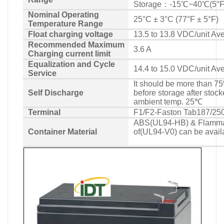
Storage：-15℃~40℃(5°F
Nominal Operating
25°C ± 3°C (77°F ± 5°F)
Temperature Range
Float charging voltage
13.5 to 13.8 VDC/unit Av
Recommended Maximum
3.6 A
Charging current limit
Equalization and Cycle
14.4 to 15.0 VDC/unit Av
Service
It should be more than 75
Self Discharge
before storage after stock
ambient temp. 25℃
Terminal
F1/F2-Faston Tab187/25
ABS(UL94-HB) & Flammabi
Container Material
of(UL94-V0) can be avail