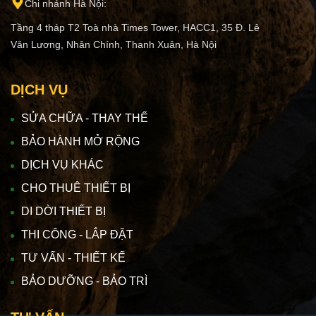
Chi nhánh Hà Nội:
Tầng 4 tháp T2 Toà nhà Times Tower, HACC1, 35 Đ. Lê
Văn Lương, Nhân Chính, Thanh Xuân, Hà Nội
DỊCH VỤ
SỬA CHỮA - THAY THẾ
BẢO HÀNH MỞ RỘNG
DỊCH VỤ KHÁC
CHO THUÊ THIẾT BỊ
DI DỜI THIẾT BỊ
THI CÔNG - LẮP ĐẶT
TƯ VẤN - THIẾT KẾ
BẢO DƯỠNG - BẢO TRÌ