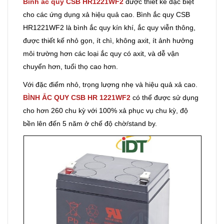
Bình ắc quy CSB HR1221WF2
được thiết kế đặc biệt
cho các ứng dụng xả hiệu quả cao. Bình ắc quy CSB
HR1221WF2 là bình ắc quy kín khí, ắc quy viễn thông,
được thiết kế nhỏ gọn, ít chì, không axit, ít ảnh hưởng
môi trường hơn các loại ắc quy có axit, và dễ vận
chuyển hơn, tuổi thọ cao hơn.
Với đặc điểm nhỏ, trọng lượng nhẹ và hiệu quả xả cao.
BÌNH ẮC QUY CSB HR 1221WF2
có thể được sử dụng
cho hơn 260 chu kỳ với 100% xả phục vụ chu kỳ, độ
bền lên đến 5 năm ở chế độ chờ/stand by.