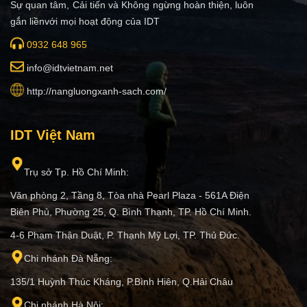
Sự quan tâm, Cải tiến và Không ngừng hoàn thiện, luôn
gắn liềnvới mọi hoạt động của IDT
0932 648 965
i
nfo@idtvietnam.net
http://nangluongxanh-sach.com/
IDT Việt Nam
Trụ sở Tp. Hồ Chí Minh:
Văn phòng 2, Tầng 8, Tòa nhà Pearl Plaza - 561A Điện
Biên Phủ, Phường 25, Q. Bình Thạnh, TP. Hồ Chí Minh.
4-6 Phạm Thận Duật, P. Thạnh Mỹ Lợi, TP. Thủ Đức.
Chi nhánh Đà Nẵng:
135/1 Huỳnh Thúc Kháng, P.Bình Hiên, Q.Hải Châu
Chi nhánh Hà Nội: