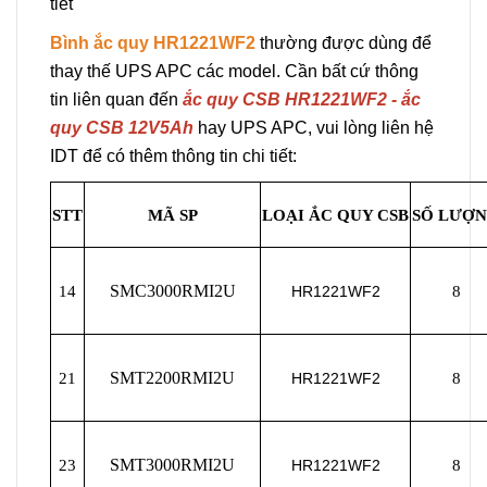
tiết
Bình ắc quy HR1221WF2
thường được dùng để
thay thế UPS APC các model. Cần bất cứ thông
tin liên quan đến
ắc quy CSB HR1221WF2 - ắc
quy CSB 12V5Ah
hay UPS APC, vui lòng liên hệ
IDT để có thêm thông tin chi tiết:
STT
MÃ SP
LOẠI ẮC QUY CSB
SỐ LƯỢ
SMC3000RMI2U
14
HR1221WF2
8
SMT2200RMI2U
21
HR1221WF2
8
SMT3000RMI2U
23
HR1221WF2
8