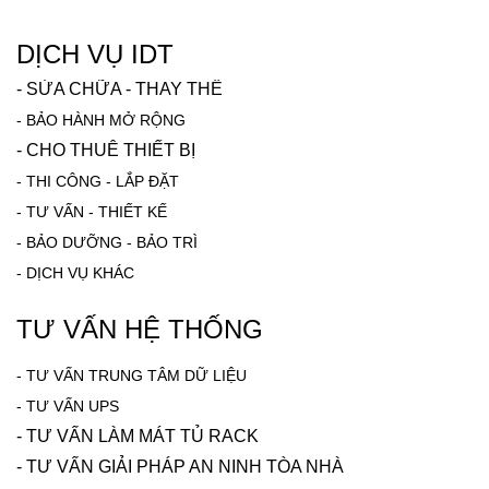
DỊCH VỤ IDT
-
SỬA CHỮA - THAY THẾ
-
BẢO HÀNH MỞ RỘNG
-
CHO THUÊ THIẾT BỊ
-
THI CÔNG - LẮP ĐẶT
-
TƯ VẤN - THIẾT KẾ
-
BẢO DƯỠNG - BẢO TRÌ
-
DỊCH VỤ KHÁC
TƯ VẤN HỆ THỐNG
-
TƯ VẤN TRUNG TÂM DỮ LIỆU
- TƯ VẤN UPS
- TƯ VẤN LÀM MÁT TỦ RACK
-
TƯ VẤN GIẢI PHÁP AN NINH TÒA NHÀ