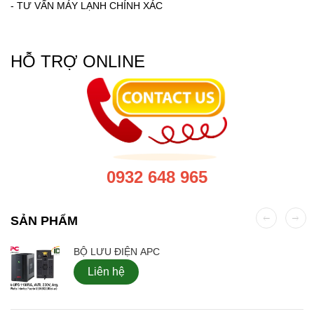
-
TƯ VẤN MÁY LẠNH CHÍNH XÁC
HỖ TRỢ ONLINE
0932 648 965
SẢN PHẨM
BỘ LƯU ĐIỆN APC
Liên hệ