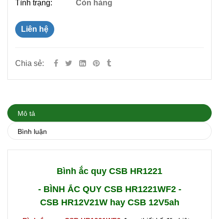
Tình trạng:
Còn hàng
Liên hệ
Chia sẻ:
Mô tả
Bình luận
Bình ắc quy CSB HR1221
- BÌNH ẮC QUY CSB HR1221WF2 -
CSB HR12V21W hay CSB 12V5ah