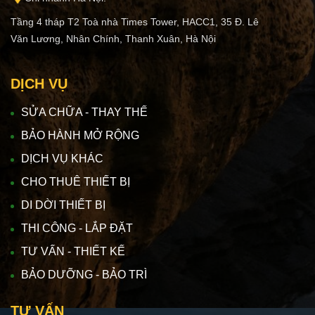
Tầng 4 tháp T2 Toà nhà Times Tower, HACC1, 35 Đ. Lê
Văn Lương, Nhân Chính, Thanh Xuân, Hà Nội
DỊCH VỤ
SỬA CHỮA - THAY THẾ
BẢO HÀNH MỞ RỘNG
DỊCH VỤ KHÁC
CHO THUÊ THIẾT BỊ
DI DỜI THIẾT BỊ
THI CÔNG - LẮP ĐẶT
TƯ VẤN - THIẾT KẾ
BẢO DƯỠNG - BẢO TRÌ
TƯ VẤN