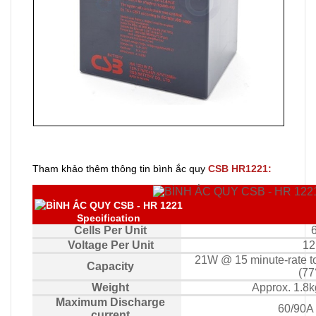
Tham khảo thêm thông tin bình ắc quy
CSB HR1221:
Specification
Cells Per Unit
Voltage Per Unit
12
21W @ 15 minute-rate t
Capacity
(77
Weight
Approx. 1.8kg
Maximum Discharge
60/90A 
current