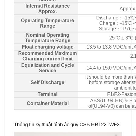
Internal Resistance
Approx
Approx.
Discharge：-15℃
Operating Temperature
Charge：-15℃~4
Range
Storage：-15℃~
Nominal Operating
25°C ± 3°C 
Temperature Range
Float charging voltage
13.5 to 13.8 VDC/unit 
Recommended Maximum
2.
Charging current limit
Equalization and Cycle
14.4 to 15.0 VDC/unit 
Service
It should be more than 
Self Discharge
before storage after s
ambient 
Terminal
F1/F2-Fasto
ABS(UL94-HB) & Flam
Container Material
of(UL94-V0) can be av
Thông tin kỹ thuật bình ắc quy CSB HR1221WF2